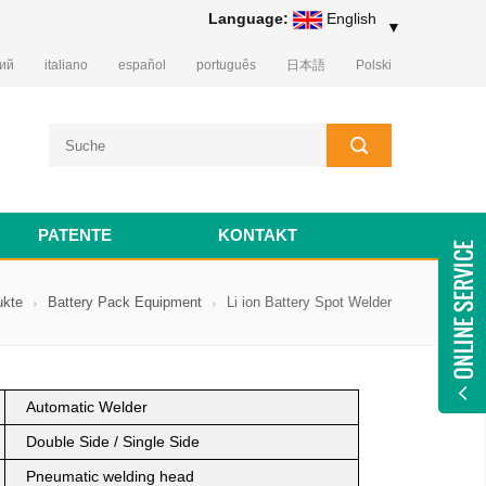
Language:
English
▼
кий
italiano
español
português
日本語
Polski
PATENTE
KONTAKT
ukte
Battery Pack Equipment
Li ion Battery Spot Welder
Automatic Welder
Double Side / Single Side
Pneumatic welding head