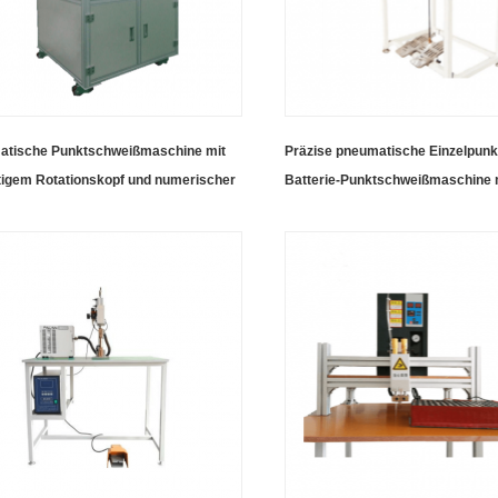
atische Punktschweißmaschine mit
Präzise pneumatische Einzelpunk
tigem Rotationskopf und numerischer
Batterie-Punktschweißmaschine 
rung für 18650/21700-Akkupack-
Fußpedal für die Li-on-Batteriefo
ge