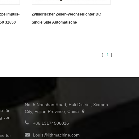
pelimpuls-
Zylindrischer Zellen-Wechselrichter DC
650 32650
Single Side Automatische
Punktschweißmaschine für die
Batteriepack-Montage
[
1
]
No. 5 Nanshan Road, Huli District, Xiamen
e für
City, Fujian Province, China
ng von
+86 13174506016
Louis@lithmachine.com
ie für