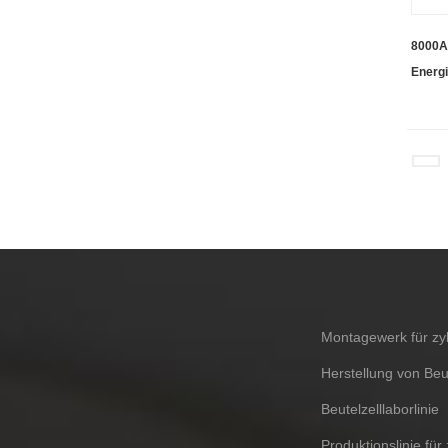
8000A 
Energ
Montagewerk für zyl
Herstellung von Beu
Beutelzelllaborlinie
Produktionslinie für