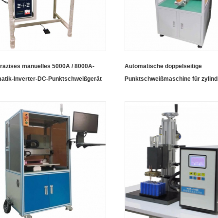
räzises manuelles 5000A / 8000A-
Automatische doppelseitige
atik-Inverter-DC-Punktschweißgerät
Punktschweißmaschine für zylind
e Batteriepack-Montage
Akkus 18650/26650/32650