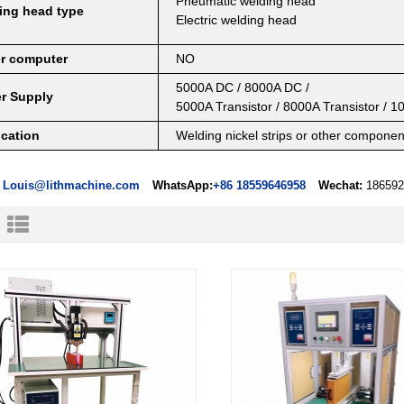
Pneumatic welding head
ing head type
Electric welding head
r computer
NO
5000A DC / 8000A DC /
r Supply
5000A Transistor / 8000A Transistor / 1
ication
W
elding nickel strips or other componen
Louis@lithmachine.com
WhatsApp:
+86 18559646958
Wechat:
186592