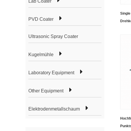
Lab Coater
Single
PVD Coater
Drehk
Compu
Ultrasonic Spray Coater
Kugelmühle
Laboratory Equipment
Other Equipment
Elektrodenmetallschaum
Hochfr
Punkts