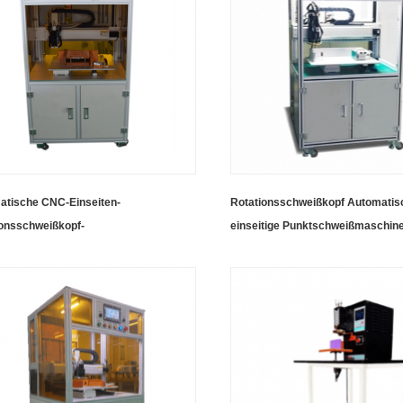
atische CNC-Einseiten-
Rotationsschweißkopf Automatis
ionsschweißkopf-
einseitige Punktschweißmaschine
schweißmaschine mit numerischer
Batteriepack
rung für Akkupacks