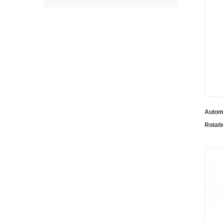
Autom
Rotat
Punkt
Steue