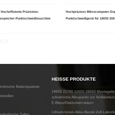
Hocheffiziente Präzisions-
Hochpräzises Mikrocomputer-Dop
iespeicher-Punktschweißmaschine
Punktschweißgerät für 18650 26
zylindrische Batterien
HEISSE PRODUKTE
indrische Batteriepakete
18650 21700 32650 26650 Montagelini
telzellen
zylindrische Akkupacks zur Vorbereitu
E-Bikes/Elektrofahrrädern
Lithium-Ionen-Akku-Beutel Zell-Laborlin
 zylindrische Zellen