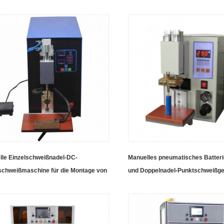
ißen von Bändern mit reinem
zylindrischen Batterien
/Nickel
lle Einzelschweißnadel-DC-
Manuelles pneumatisches Batteri
schweißmaschine für die Montage von
und Doppelnadel-Punktschweißge
acks
Schweißen von Lithiumbatterien