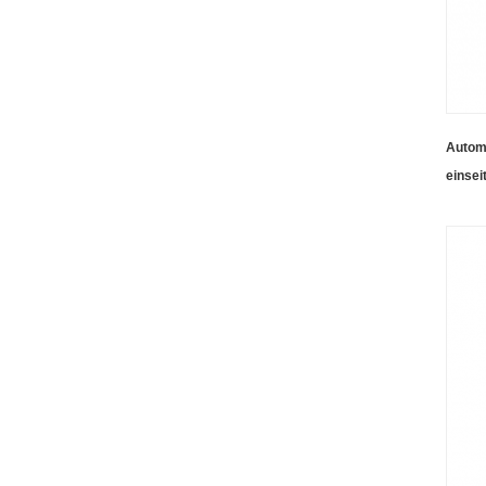
Autom
einsei
Steue
Monta