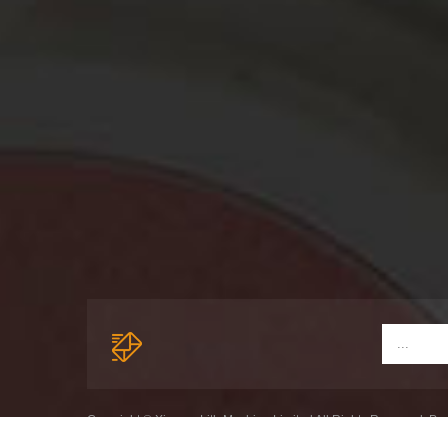
Copyright © Xiamen Lith Machine Limited All Rights Reserved. P