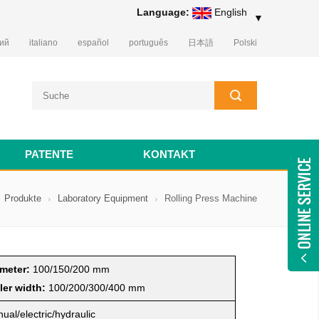
Language:
English
▼
кий
italiano
español
português
日本語
Polski
PATENTE
KONTAKT
Produkte
Laboratory Equipment
Rolling Press Machine
meter:
100/150/200 mm
ler w
i
dth:
100/200/300/400 mm
ual/electric/hydraulic