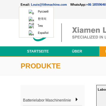
Email:
Louis@lithmachine.com
WhatsApp:
+86 18559646
Русский
한국의
ไทย
Español
STARTSEITE
ÜBER
PRODUKTE
Labor
Batterielabor Maschinenlinie