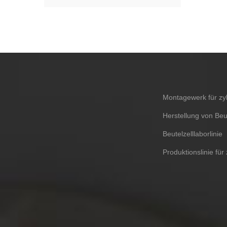
Montagewerk für zyl
Herstellung von Beu
Beutelzelllaborlinie
Produktionslinie für