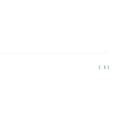
[
1
]