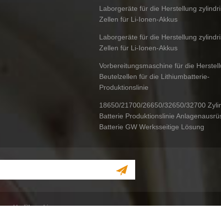
Laborgeräte für die Herstellung zylindr
Zellen für Li-Ionen-Akkus
Laborgeräte für die Herstellung zylindr
Zellen für Li-Ionen-Akkus
Vorbereitungsmaschine für die Herstel
Beutelzellen für die Lithiumbatterie-
Produktionslinie
18650/21700/26650/32650/32700 Zylin
Batterie Produktionslinie Anlagenausrü
Batterie GW Werksseitige Lösung
owered by
lithmachine.com