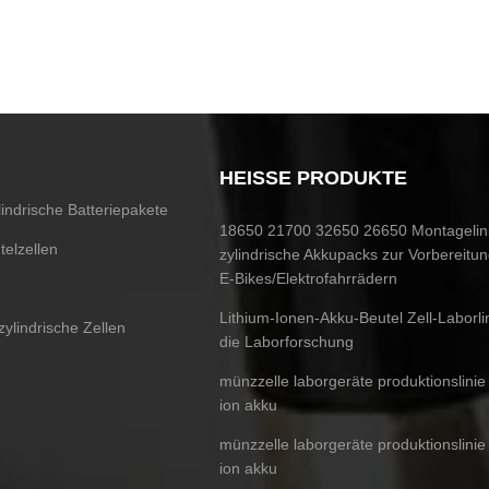
HEISSE PRODUKTE
indrische Batteriepakete
18650 21700 32650 26650 Montagelini
telzellen
zylindrische Akkupacks zur Vorbereitu
E-Bikes/Elektrofahrrädern
Lithium-Ionen-Akku-Beutel Zell-Laborlin
 zylindrische Zellen
die Laborforschung
münzzelle laborgeräte produktionslinie f
ion akku
münzzelle laborgeräte produktionslinie f
ion akku