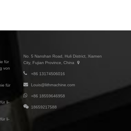
No. 5 Nanshan Road, Huli District, Xiamen
e für
City, Fujian Province, China
ng von
+86 13174506016
Louis@lithmachine.com
ie für
+86 18559646958
ür li-
18659217588
ür li-