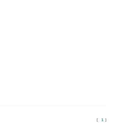
[
1
]