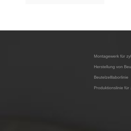
Montagewerk für zyl
Herstellung von Beu
Beutelzelllaborlinie
Produktionslinie für