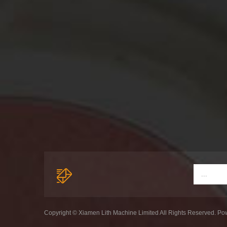
Copyright © Xiamen Lith Machine Limited All Rights Reserved. P